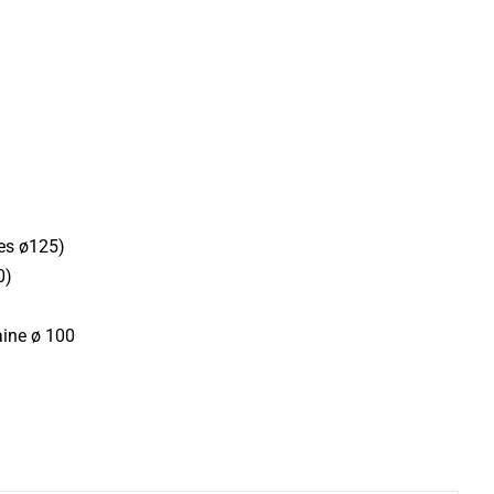
es ø125)
0)
aine ø 100