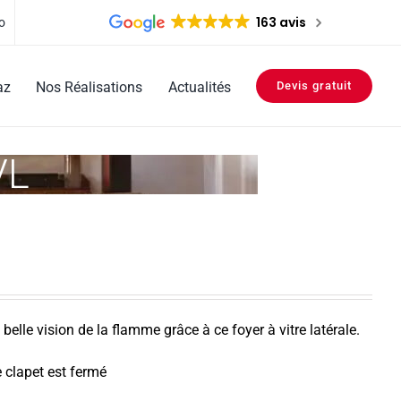
163 avis
o
az
Nos Réalisations
Actualités
Devis gratuit
VL
belle vision de la flamme grâce à ce foyer à vitre latérale.
e clapet est fermé