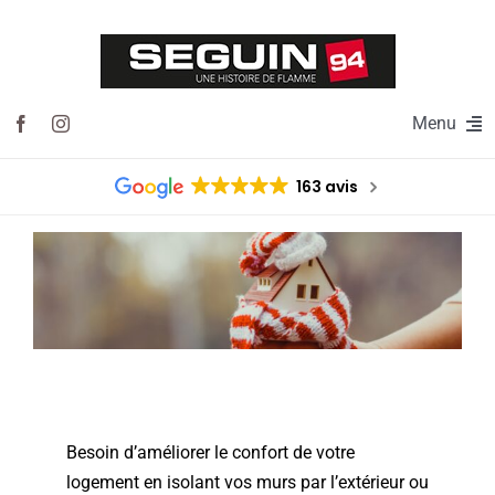
Passer
au
contenu
Menu
Foyers & inserts
163 avis
Poêles à bois
Poêles à granulés
Appareils à gaz
Nos Réalisations
Besoin d’améliorer le confort de votre
Actualités
logement en isolant vos murs par l’extérieur ou