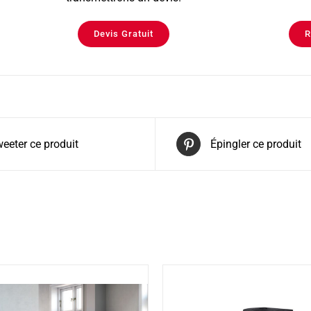
Devis Gratuit
R
eeter ce produit
Épingler ce produit