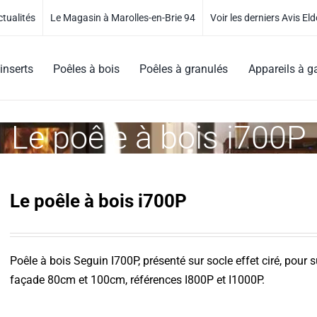
ctualités
Le Magasin à Marolles-en-Brie 94
Voir les derniers Avis Eld
inserts
Poêles à bois
Poêles à granulés
Appareils à g
Le poêle à bois i700P
Le poêle à bois i700P
Poêle à bois Seguin I700P, présenté sur socle effet ciré, pour s
façade 80cm et 100cm, références I800P et I1000P.