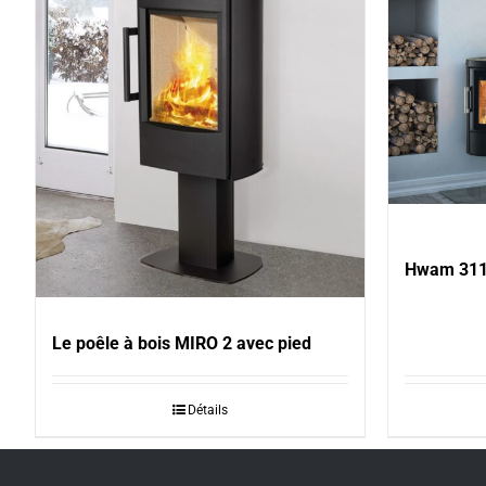
Hwam 31
Le poêle à bois MIRO 2 avec pied
Détails